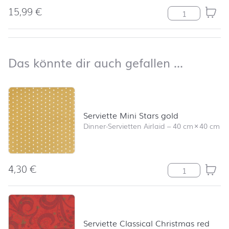
15,99
€
Struktur hellg
nach oben
Das kön
Das könnte dir auch gefallen …
Produktliste überspringen und zum Filter springen
Serviette Mini Stars gold
Dinner-Servietten Airlaid
–
40 cm
×
40 cm
4,30
€
Serviette Mini 
Serviette Classical Christmas red