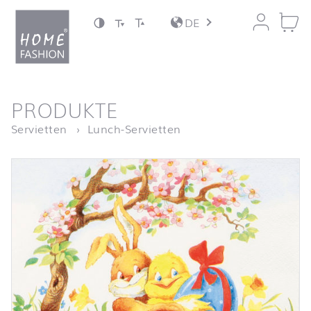
Zum Inhalt springen
DE
nach oben
PRODUKTE
Startseite
Easter Friends
Servietten
Lunch-Servietten