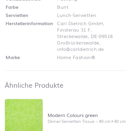
Farbe
Bunt
Servietten
Lunch-Servietten
Herstellerinformation
Carl Dietrich GmbH,
Finsterau 31 F,
Streckewalde, DE-09518
Großrückerswalde,
info@carldietrich.de
Marke
Home Fashion®
Ähnliche Produkte
Ähnliche Produkte
Produktliste überspringen und zum Filter springen
Modern Colours green
Dinner-Servietten Tissue
–
40 cm
×
40 cm