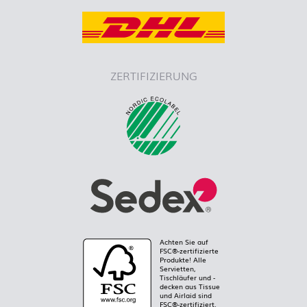
ZERTIFIZIERUNG
Achten Sie auf
FSC®-zertifizierte
Produkte! Alle
Servietten,
Tischläufer und -
decken aus Tissue
und Airlaid sind
FSC®-zertifiziert.