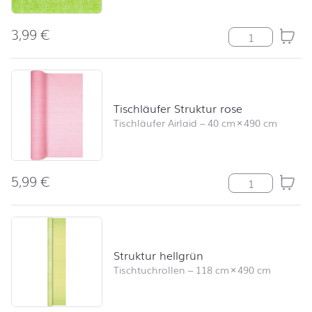
3,99
€
Modern Colour
Tischläufer Struktur rose
Tischläufer Airlaid
–
40 cm
×
490 cm
5,99
€
Tischläufer Str
Struktur hellgrün
Tischtuchrollen
–
118 cm
×
490 cm