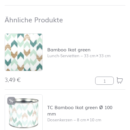
Ähnliche Produkte
Ähnliche Produkte
Produktliste überspringen und zum Filter springen
Bamboo Ikat green
Lunch-Servietten
–
33 cm
×
33 cm
3,49
€
Bamboo Ikat g
%
TC Bamboo Ikat green Ø 100
mm
Dosenkerzen
–
8 cm
×
10 cm