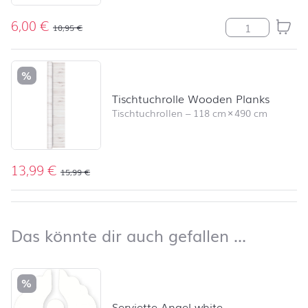
6,00
€
TC Bamboo Ika
10,95
€
%
Tischtuchrolle Wooden Planks
Tischtuchrollen
–
118 cm
×
490 cm
13,99
€
15,99
€
nach oben
Das kön
Das könnte dir auch gefallen …
Produktliste überspringen und zum Filter springen
%
Serviette Angel white