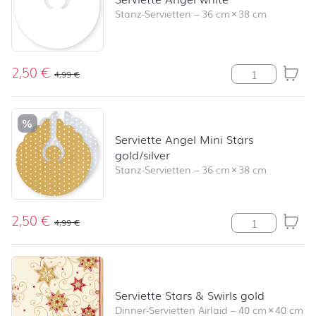
Stanz-Servietten
–
36 cm
×
38 cm
2,50
€
Serviette Ange
4,99
€
%
Serviette Angel Mini Stars
gold/silver
Stanz-Servietten
–
36 cm
×
38 cm
2,50
€
Serviette Angel
4,99
€
Serviette Stars & Swirls gold
Dinner-Servietten Airlaid
–
40 cm
×
40 cm