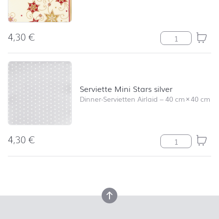
4,30
€
Serviette Stars
Serviette Mini Stars silver
Dinner-Servietten Airlaid
–
40 cm
×
40 cm
4,30
€
Serviette Mini S
nach oben
nach oben