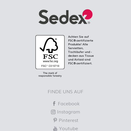
Achten Sie auf
FSC®-zertifizierte
Produkte! Alle
Servietten,
Tischläufer und -
decken aus Tissue
und Airlaid sind
FSC®-zertifiziert.
FINDE UNS AUF
Facebook
Instagram
Pinterest
Youtube