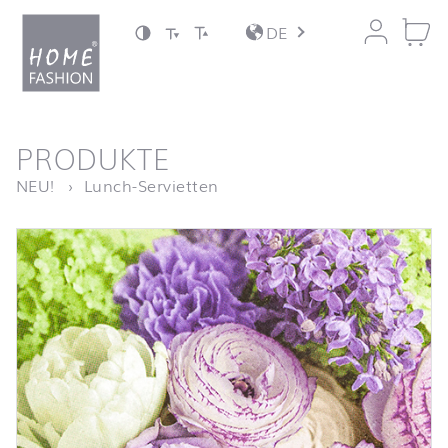
Zum Inhalt springen
DE
nach oben
PRODUKTE
Startseite
Floral Poetry
NEU!
Lunch-Servietten