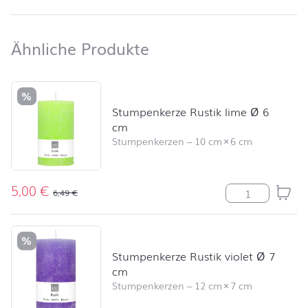
Ähnliche Produkte
Ähnliche Produkte
Produktliste überspringen und zum Filter springen
%
Stumpenkerze Rustik lime Ø 6
cm
Stumpenkerzen
–
10 cm
×
6 cm
5,00
€
Stumpenkerze R
6,49
€
%
Stumpenkerze Rustik violet Ø 7
cm
Stumpenkerzen
–
12 cm
×
7 cm