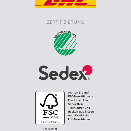
ZERTIFIZIERUNG
Achten Sie auf
FSC®-zertifizierte
Produkte! Alle
Servietten,
Tischläufer und -
decken aus Tissue
und Airlaid sind
FSC®-zertifiziert.