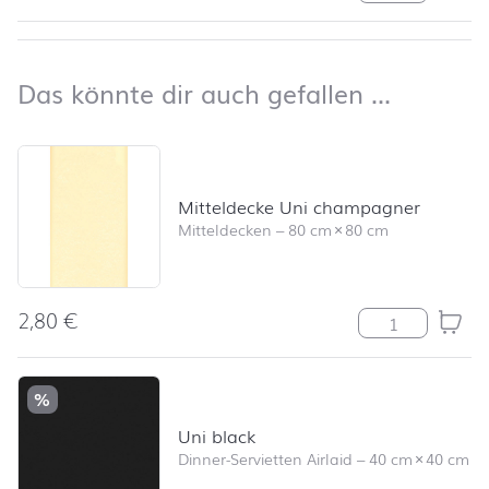
nach oben
Das kön
Das könnte dir auch gefallen …
Produktliste überspringen und zum Filter springen
Mitteldecke Uni champagner
Mitteldecken
–
80 cm
×
80 cm
2,80
€
Mitteldecke U
%
Uni black
Dinner-Servietten Airlaid
–
40 cm
×
40 cm