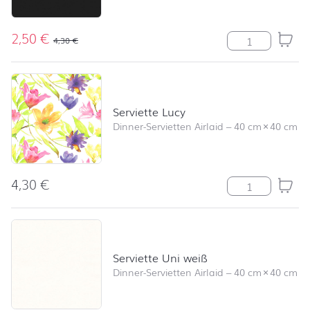
2,50
€
Uni black Meng
4,30
€
Serviette Lucy
Dinner-Servietten Airlaid
–
40 cm
×
40 cm
4,30
€
Serviette Lucy
Serviette Uni weiß
Dinner-Servietten Airlaid
–
40 cm
×
40 cm