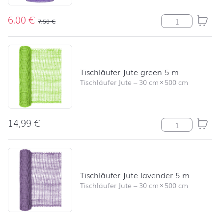
6,00
€
Stumpenkerze R
7,50
€
Tischläufer Jute green 5 m
Tischläufer Jute
–
30 cm
×
500 cm
14,99
€
Tischläufer Ju
Tischläufer Jute lavender 5 m
Tischläufer Jute
–
30 cm
×
500 cm