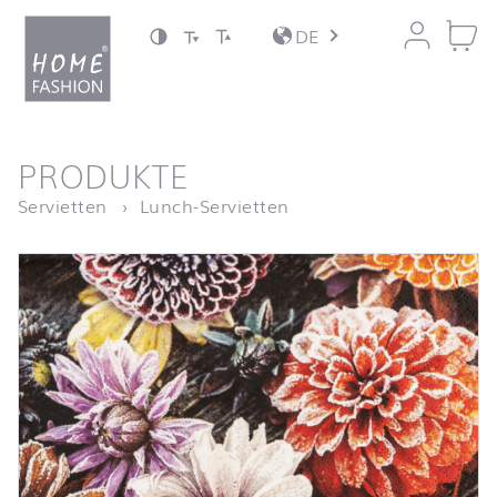
Zum Inhalt springen
DE
nach oben
PRODUKTE
Startseite
Frosted Dahlia
Servietten
Lunch-Servietten