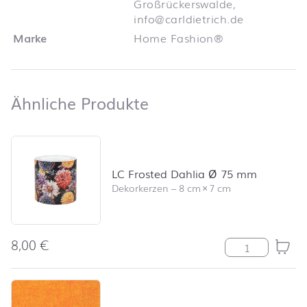
Großrückerswalde,
info@carldietrich.de
Marke
Home Fashion®
Ähnliche Produkte
Ähnliche Produkte
Produktliste überspringen und zum Filter springen
LC Frosted Dahlia Ø 75 mm
Dekorkerzen
–
8 cm
×
7 cm
8,00
€
LC Frosted Da