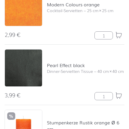
Modern Colours orange
Cocktail-Servietten
–
25 cm
×
25 cm
2,99
€
Modern Colour
Pearl Effect black
Dinner-Servietten Tissue
–
40 cm
×
40 cm
3,99
€
Pearl Effect bl
%
Stumpenkerze Rustik orange Ø 6
cm