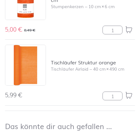
Stumpenkerzen
–
10 cm
×
6 cm
5,00
€
Stumpenkerze R
6,49
€
Tischläufer Struktur orange
Tischläufer Airlaid
–
40 cm
×
490 cm
5,99
€
Tischläufer Str
nach oben
Das kön
Das könnte dir auch gefallen …