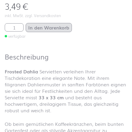
3,49
€
inkl. MwSt. zzgl. Versandkosten
Frosted Dahlia Menge
In den Warenkorb
verfügbar
Beschreibung
Frosted Dahlia
Servietten verleihen Ihrer
Tischdekoration eine elegante Note. Mit ihrem
filigranen Dahlienmuster in sanften Farbtönen eignen
sie sich ideal für Festlichkeiten und den Alltag. Jede
Serviette misst
33 x 33 cm
und besteht aus
hochwertigem, dreilagigem Tissue, das gleichzeitig
robust und weich ist.
Ob beim gemütlichen Kaffee­kränzchen, beim bunten
Gartenfest oder als stilvolle Akzent­garnitur zu