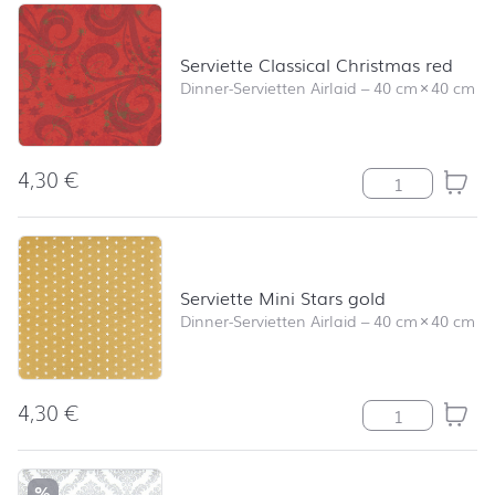
Produktliste überspringen und zum Filter springen
Serviette Classical Christmas red
Dinner-Servietten Airlaid
–
40 cm
×
40 cm
4,30
€
Serviette Class
Serviette Mini Stars gold
Dinner-Servietten Airlaid
–
40 cm
×
40 cm
4,30
€
Serviette Mini 
%