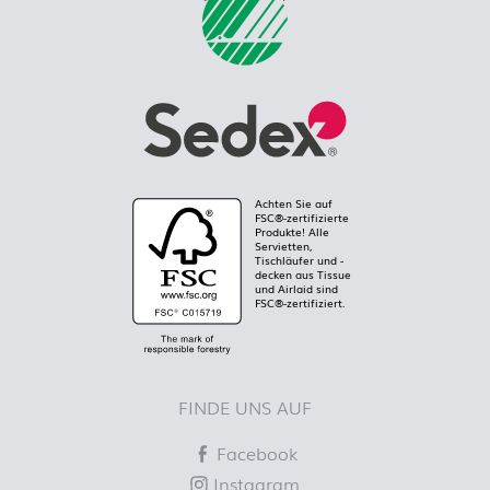
Achten Sie auf
FSC®-zertifizierte
Produkte! Alle
Servietten,
Tischläufer und -
decken aus Tissue
und Airlaid sind
FSC®-zertifiziert.
FINDE UNS AUF
Facebook
Instagram