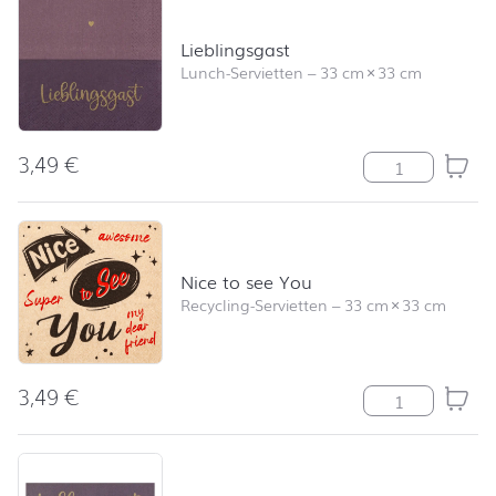
Lieblingsgast
Lunch-Servietten
–
33 cm
×
33 cm
3,49
€
Lieblingsgast 
Nice to see You
Recycling-Servietten
–
33 cm
×
33 cm
3,49
€
Nice to see Yo