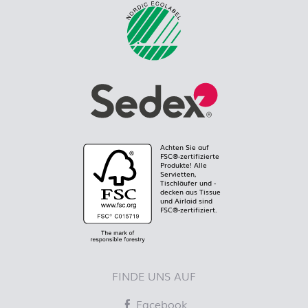
Achten Sie auf
FSC®-zertifizierte
Produkte! Alle
Servietten,
Tischläufer und -
decken aus Tissue
und Airlaid sind
FSC®-zertifiziert.
FINDE UNS AUF
Facebook