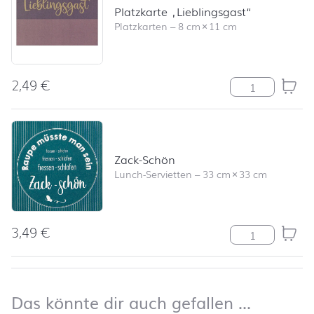
Platzkarte „Lieblingsgast“
Platzkarten
–
8 cm
×
11 cm
2,49
€
Platzkarte "Lie
Zack-Schön
Lunch-Servietten
–
33 cm
×
33 cm
3,49
€
Zack-Schön Me
nach oben
Das kön
Das könnte dir auch gefallen …