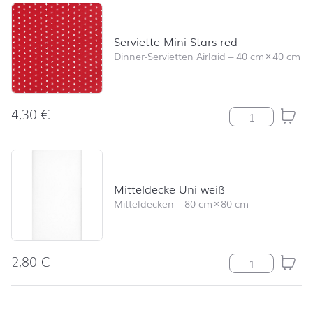
Serviette Mini Stars red
Dinner-Servietten Airlaid
–
40 cm
×
40 cm
4,30
€
Serviette Mini 
Mitteldecke Uni weiß
Mitteldecken
–
80 cm
×
80 cm
2,80
€
Mitteldecke Un
nach oben