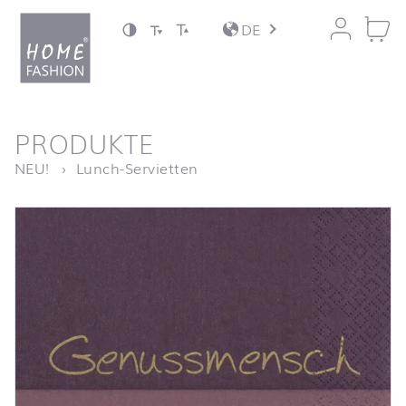
Zum Inhalt springen
DE
nach oben
PRODUKTE
Startseite
Genussmensch
NEU!
Lunch-Servietten