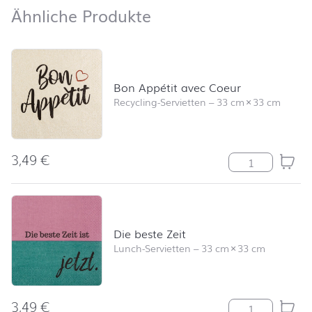
Ähnliche Produkte
Ähnliche Produkte
Produktliste überspringen und zum Filter springen
Bon Appétit avec Coeur
Recycling-Servietten
–
33 cm
×
33 cm
3,49
€
Bon Appétit av
Die beste Zeit
Lunch-Servietten
–
33 cm
×
33 cm
3,49
€
Die beste Zeit