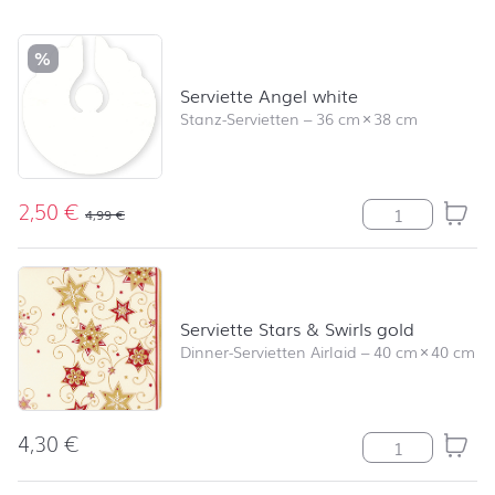
Produktliste überspringen und zum Filter springen
%
Serviette Angel white
Stanz-Servietten
–
36 cm
×
38 cm
2,50
€
Serviette Ange
4,99
€
Serviette Stars & Swirls gold
Dinner-Servietten Airlaid
–
40 cm
×
40 cm
4,30
€
Serviette Stars