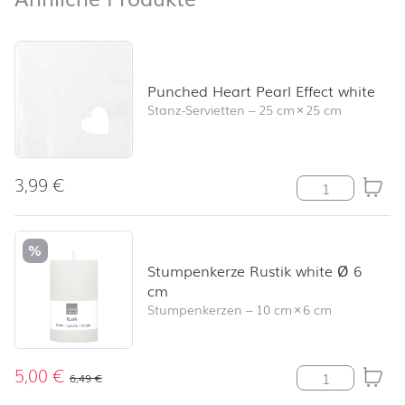
Produktliste überspringen und zum Filter springen
Punched Heart Pearl Effect white
Stanz-Servietten
–
25 cm
×
25 cm
3,99
€
Punched Heart 
%
Stumpenkerze Rustik white Ø 6
cm
Stumpenkerzen
–
10 cm
×
6 cm
5,00
€
Stumpenkerze R
6,49
€