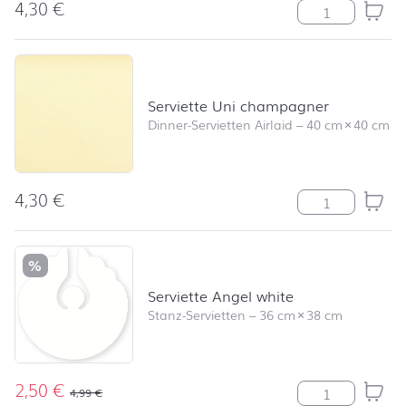
4,30
€
Serviette Mini 
Serviette Uni champagner
Dinner-Servietten Airlaid
–
40 cm
×
40 cm
4,30
€
Serviette Uni 
%
Serviette Angel white
Stanz-Servietten
–
36 cm
×
38 cm
2,50
€
Serviette Ange
4,99
€