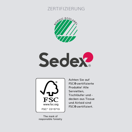
ZERTIFIZIERUNG
Achten Sie auf
FSC®-zertifizierte
Produkte! Alle
Servietten,
Tischläufer und -
decken aus Tissue
und Airlaid sind
FSC®-zertifiziert.