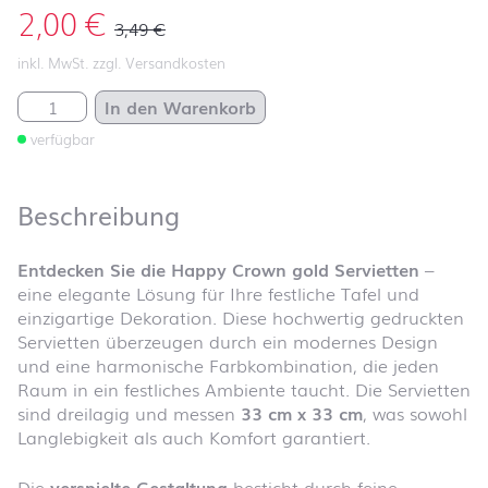
2,00
€
3,49
€
inkl. MwSt. zzgl. Versandkosten
Happy Crown gold Menge
In den Warenkorb
verfügbar
Beschreibung
Entdecken Sie die Happy Crown gold Servietten
–
eine elegante Lösung für Ihre festliche Tafel und
einzigartige Dekoration. Diese hochwertig gedruckten
Servietten überzeugen durch ein modernes Design
und eine harmonische Farbkombination, die jeden
Raum in ein festliches Ambiente taucht. Die Servietten
sind dreilagig und messen
33 cm x 33 cm
, was sowohl
Langlebigkeit als auch Komfort garantiert.
Die
verspielte Gestaltung
besticht durch feine