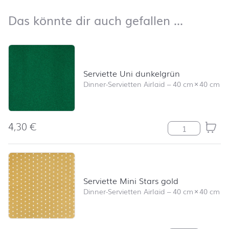
nach oben
Das kön
Das könnte dir auch gefallen …
Produktliste überspringen und zum Filter springen
Serviette Uni dunkelgrün
Dinner-Servietten Airlaid
–
40 cm
×
40 cm
4,30
€
Serviette Uni 
Serviette Mini Stars gold
Dinner-Servietten Airlaid
–
40 cm
×
40 cm