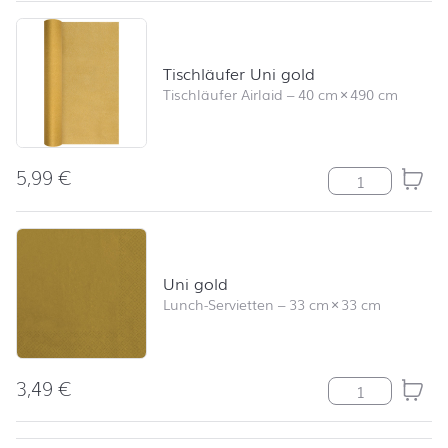
Tischläufer Uni gold
Tischläufer Airlaid
–
40 cm
×
490 cm
5,99
€
Tischläufer Un
Uni gold
Lunch-Servietten
–
33 cm
×
33 cm
3,49
€
Uni gold Meng