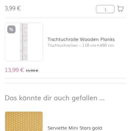
3,99
€
Modern Colour
%
Tischtuchrolle Wooden Planks
Tischtuchrollen
–
118 cm
×
490 cm
13,99
€
15,99
€
nach oben
Das kön
Das könnte dir auch gefallen …
Produktliste überspringen und zum Filter springen
Serviette Mini Stars gold