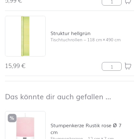
Struktur hellgrün
Tischtuchrollen
–
118 cm
×
490 cm
15,99
€
Struktur hellg
nach oben
Das kön
Das könnte dir auch gefallen …
Produktliste überspringen und zum Filter springen
%
Stumpenkerze Rustik rose Ø 7
cm
Stumpenkerzen
–
12 cm
×
7 cm