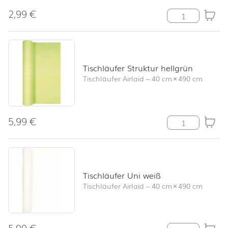
2,99
€
Modern Colour
Tischläufer Struktur hellgrün
Tischläufer Airlaid
–
40 cm
×
490 cm
5,99
€
Tischläufer Str
Tischläufer Uni weiß
Tischläufer Airlaid
–
40 cm
×
490 cm
5,99
€
Tischläufer Un