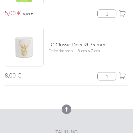
5,00
€
Stumpenkerze R
6,49
€
LC Classic Deer Ø 75 mm
Dekorkerzen
–
8 cm
×
7 cm
8,00
€
LC Classic Dee
nach oben
nach oben
ZAHLUNG