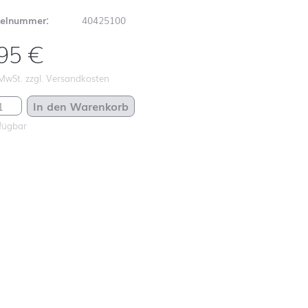
kelnummer:
40425100
,95
€
 MwSt. zzgl. Versandkosten
Botanical Romance Ø 99 mm Menge
In den Warenkorb
fügbar
Schulanfang
ABC
Schulanfang
Autos
Schulanfang
Dinosaurier