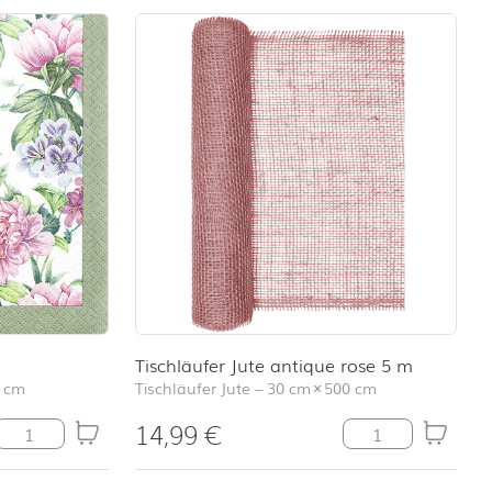
Tischläufer Jute antique rose 5 m
 cm
Tischläufer Jute
–
30 cm
×
500 cm
14,99
€
Botanical Romance Menge
Tischläufer Jute 