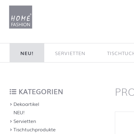
Zum Inhalt springen
NEU!
SERVIETTEN
TISCHTUC
PR
Startse
nach oben
KATEGORIEN
Dekoartikel
NEU!
Servietten
Tischtuchprodukte