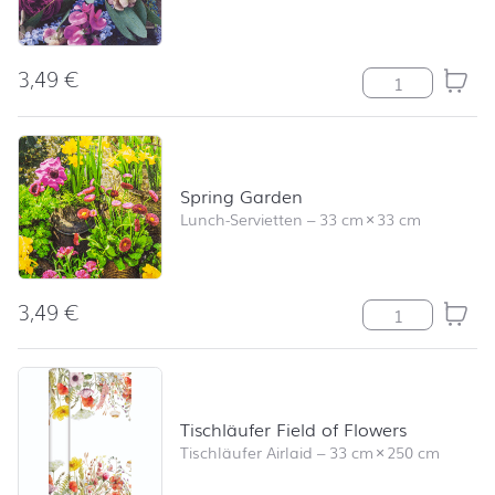
3,49
€
Rich Flowers M
Spring Garden
Lunch-Servietten
–
33 cm
×
33 cm
3,49
€
Spring Garden
Tischläufer Field of Flowers
Tischläufer Airlaid
–
33 cm
×
250 cm