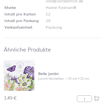
info@carldietrich.de
Marke
Home Fashion®
Inhalt pro Karton
12
Inhalt pro Packung
20
Verkaufseinheit
Packung
Ähnliche Produkte
Ähnliche Produkte
Produktliste überspringen und zum Filter springen
Belle Jardin
Lunch-Servietten
–
33 cm
×
33 cm
3,49
€
Belle Jardin M