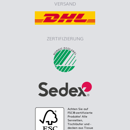
VERSAND
ZERTIFIZIERUNG
Achten Sie auf
FSC®-zertifizierte
Produkte! Alle
Servietten,
Tischläufer und -
decken aus Tissue