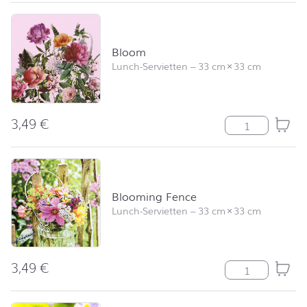
Bloom
Lunch-Servietten
–
33 cm
×
33 cm
3,49
€
Bloom Menge
Blooming Fence
Lunch-Servietten
–
33 cm
×
33 cm
3,49
€
Blooming Fenc