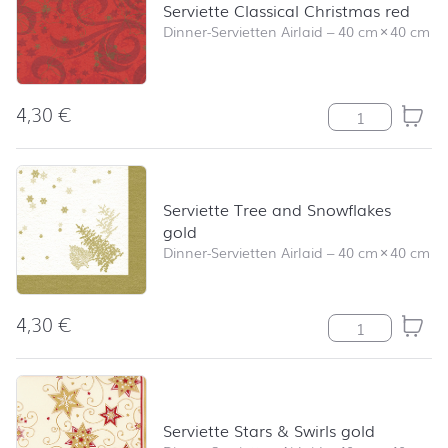
Serviette Classical Christmas red
Dinner-Servietten Airlaid
–
40 cm
×
40 cm
4,30
€
Serviette Class
Serviette Tree and Snowflakes
gold
Dinner-Servietten Airlaid
–
40 cm
×
40 cm
4,30
€
Serviette Tree
Serviette Stars & Swirls gold