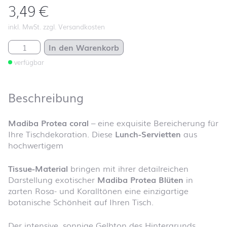
3,49
€
inkl. MwSt. zzgl. Versandkosten
Madiba Protea coral Menge
In den Warenkorb
verfügbar
Beschreibung
Madiba Protea coral
– eine exquisite Bereicherung für
Ihre Tischdekoration. Diese
Lunch-Servietten
aus
hochwertigem
Tissue-Material
bringen mit ihrer detailreichen
Darstellung exotischer
Madiba Protea Blüten
in
zarten Rosa- und Koralltönen eine einzigartige
botanische Schönheit auf Ihren Tisch.
Der intensive, sonnige Gelbton des Hintergrunds