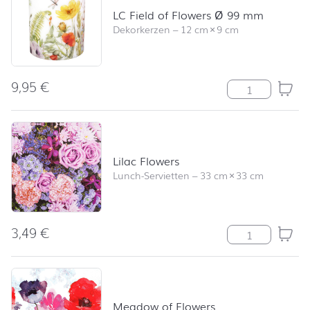
LC Field of Flowers Ø 99 mm
Dekorkerzen
–
12 cm
×
9 cm
9,95
€
LC Field of Fl
Lilac Flowers
Lunch-Servietten
–
33 cm
×
33 cm
3,49
€
Lilac Flowers 
Meadow of Flowers