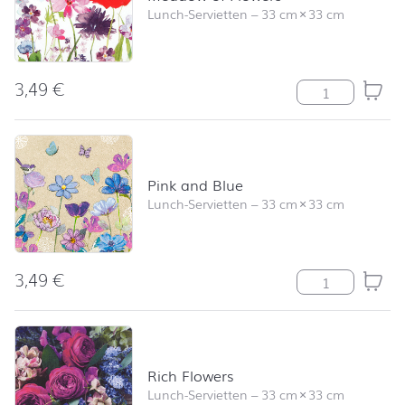
Lunch-Servietten
–
33 cm
×
33 cm
3,49
€
Meadow of Flo
Pink and Blue
Lunch-Servietten
–
33 cm
×
33 cm
3,49
€
Pink and Blue 
Rich Flowers
Lunch-Servietten
–
33 cm
×
33 cm