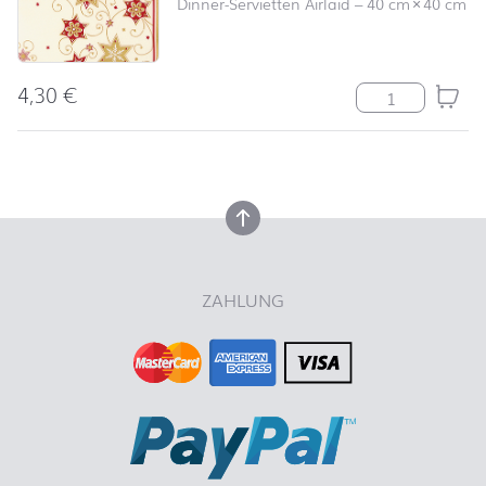
Dinner-Servietten Airlaid
–
40 cm
×
40 cm
4,30
€
Serviette Stars
nach oben
nach oben
ZAHLUNG