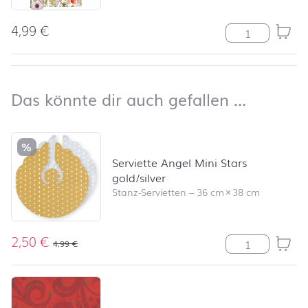
4,99
€
Tischläufer Fie
nach oben
Das kön
Das könnte dir auch gefallen …
Produktliste überspringen und zum Filter springen
%
Serviette Angel Mini Stars
gold/silver
Stanz-Servietten
–
36 cm
×
38 cm
2,50
€
Serviette Angel
4,99
€