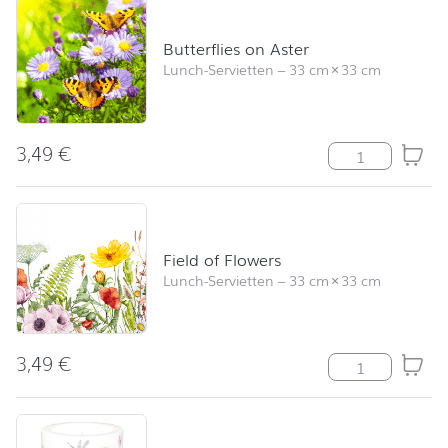
Butterflies on Aster
Lunch-Servietten
–
33 cm
×
33 cm
3,49
€
Butterflies on 
Field of Flowers
Lunch-Servietten
–
33 cm
×
33 cm
3,49
€
Field of Flower