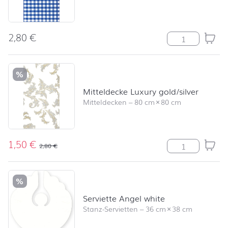
2,80
€
Mitteldecke Ka
%
Mitteldecke Luxury gold/silver
Mitteldecken
–
80 cm
×
80 cm
1,50
€
Mitteldecke Lux
2,80
€
%
Serviette Angel white
Stanz-Servietten
–
36 cm
×
38 cm