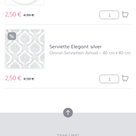
2,50
€
Serviette Ange
4,99
€
%
Serviette Elegant silver
Dinner-Servietten Airlaid
–
40 cm
×
40 cm
2,50
€
Serviette Elega
4,30
€
nach oben
nach oben
ZAHLUNG