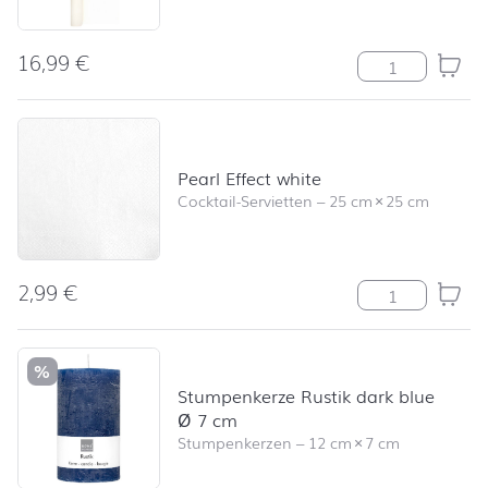
16,99
€
Biertischtuchro
Pearl Effect white
Cocktail-Servietten
–
25 cm
×
25 cm
2,99
€
Pearl Effect wh
%
Stumpenkerze Rustik dark blue
Ø 7 cm
Stumpenkerzen
–
12 cm
×
7 cm