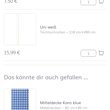
7,50
€
Stumpenkerze R
Uni weiß
Tischtuchrollen
–
118 cm
×
490 cm
15,99
€
Uni weiß Meng
nach oben
Das kön
Das könnte dir auch gefallen …
Produktliste überspringen und zum Filter springen
Mitteldecke Karo blue
Mitteldecken
–
80 cm
×
80 cm