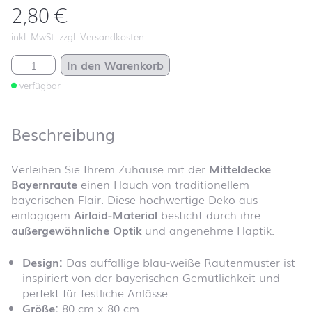
2,80
€
inkl. MwSt. zzgl. Versandkosten
Mitteldecke Bayernraute Menge
In den Warenkorb
verfügbar
Beschreibung
Verleihen Sie Ihrem Zuhause mit der
Mitteldecke
Bayernraute
einen Hauch von traditionellem
bayerischen Flair. Diese hochwertige Deko aus
einlagigem
Airlaid-Material
besticht durch ihre
außergewöhnliche Optik
und angenehme Haptik.
Design:
Das auffällige blau-weiße Rautenmuster ist
inspiriert von der bayerischen Gemütlichkeit und
perfekt für festliche Anlässe.
Größe:
80 cm x 80 cm