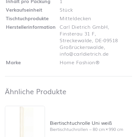
Inhalt pro Packung
1
Verkaufseinheit
Stück
Tischtuchprodukte
Mitteldecken
Herstellerinformation
Carl Dietrich GmbH,
Finsterau 31 F,
Streckewalde, DE-09518
Großrückerswalde,
info@carldietrich.de
Marke
Home Fashion®
Ähnliche Produkte
Ähnliche Produkte
Produktliste überspringen und zum Filter springen
Biertischtuchrolle Uni weiß
Biertischtuchrollen
–
80 cm
×
990 cm