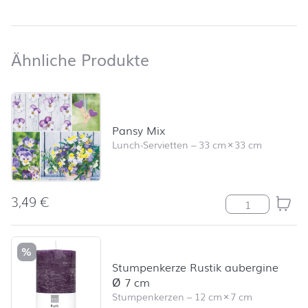
Ähnliche Produkte
Ähnliche Produkte
Produktliste überspringen und zum Filter springen
Pansy Mix
Lunch-Servietten
–
33 cm
×
33 cm
3,49
€
Pansy Mix Men
%
Stumpenkerze Rustik aubergine
Ø 7 cm
Stumpenkerzen
–
12 cm
×
7 cm