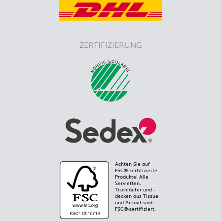
ZERTIFIZIERUNG
Achten Sie auf
FSC®-zertifizierte
Produkte! Alle
Servietten,
Tischläufer und -
decken aus Tissue
und Airlaid sind
FSC®-zertifiziert.