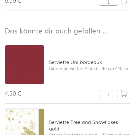
5,99
€
Tischläufer Un
nach oben
Das kön
Das könnte dir auch gefallen …
Produktliste überspringen und zum Filter springen
Serviette Uni bordeaux
Dinner-Servietten Airlaid
–
40 cm
×
40 cm
4,30
€
Serviette Uni 
Serviette Tree and Snowflakes
gold
Dinner-Servietten Airlaid
–
40 cm
×
40 cm