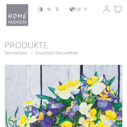
Zum Inhalt springen
DE
nach oben
PRODUKTE
Startseite
Pansy Mix
Servietten
Cocktail-Servietten