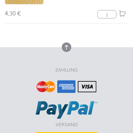
4,30
€
Serviette Mini 
nach oben
nach oben
ZAHLUNG
VERSAND