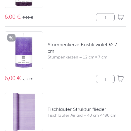
6,00
€
Stumpenkerze R
7,50
€
%
Stumpenkerze Rustik violet Ø 7
cm
Stumpenkerzen
–
12 cm
×
7 cm
6,00
€
Stumpenkerze R
7,50
€
Tischläufer Struktur flieder
Tischläufer Airlaid
–
40 cm
×
490 cm