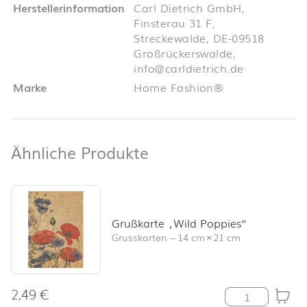
Herstellerinformation
Carl Dietrich GmbH,
Finsterau 31 F,
Streckewalde, DE-09518
Großrückerswalde,
info@carldietrich.de
Marke
Home Fashion®
Ähnliche Produkte
Ähnliche Produkte
Produktliste überspringen und zum Filter springen
Grußkarte „Wild Poppies“
Grusskarten
–
14 cm
×
21 cm
2,49
€
Grußkarte "Wil