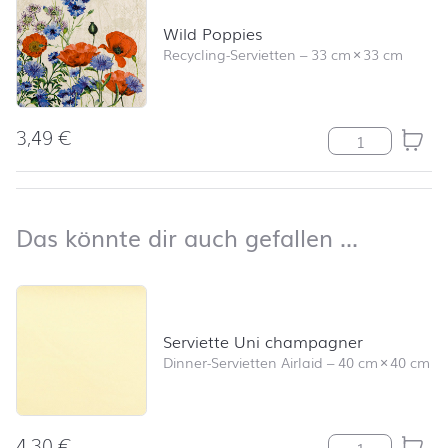
Wild Poppies
Recycling-Servietten
–
33 cm
×
33 cm
3,49
€
Wild Poppies 
nach oben
Das kön
Das könnte dir auch gefallen …
Produktliste überspringen und zum Filter springen
Serviette Uni champagner
Dinner-Servietten Airlaid
–
40 cm
×
40 cm
4,30
€
Serviette Uni 