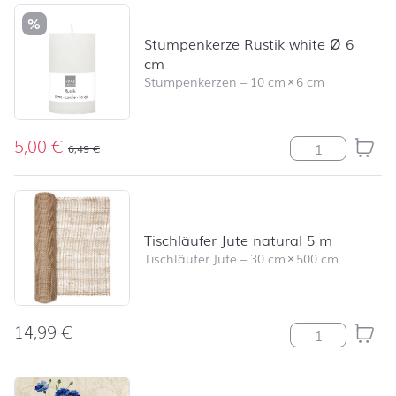
%
Stumpenkerze Rustik white Ø 6
cm
Stumpenkerzen
–
10 cm
×
6 cm
5,00
€
Stumpenkerze R
6,49
€
Tischläufer Jute natural 5 m
Tischläufer Jute
–
30 cm
×
500 cm
14,99
€
Tischläufer Jut