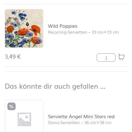
Wild Poppies
Recycling-Servietten
–
33 cm
×
33 cm
3,49
€
Wild Poppies 
nach oben
Das kön
Das könnte dir auch gefallen …
Produktliste überspringen und zum Filter springen
%
Serviette Angel Mini Stars red
Stanz-Servietten
–
36 cm
×
38 cm