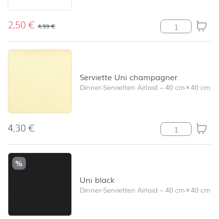
2,50
€
Serviette Angel
4,99
€
Serviette Uni champagner
Dinner-Servietten Airlaid
–
40 cm
×
40 cm
4,30
€
Serviette Uni 
%
Uni black
Dinner-Servietten Airlaid
–
40 cm
×
40 cm