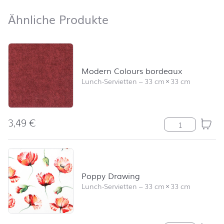
Ähnliche Produkte
Ähnliche Produkte
Produktliste überspringen und zum Filter springen
Modern Colours bordeaux
Lunch-Servietten
–
33 cm
×
33 cm
3,49
€
Modern Colour
Poppy Drawing
Lunch-Servietten
–
33 cm
×
33 cm