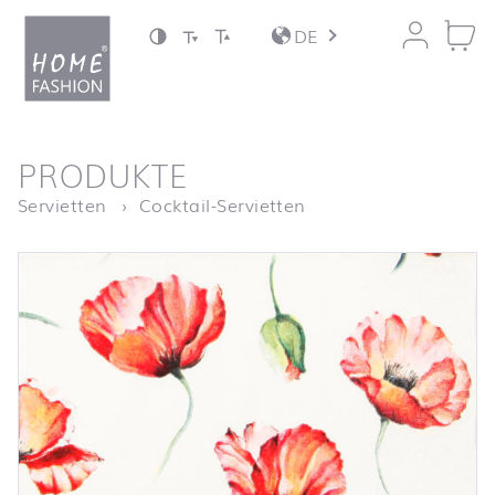
Zum Inhalt springen
DE
nach oben
PRODUKTE
Startseite
Poppy Drawing
Servietten
Cocktail-Servietten