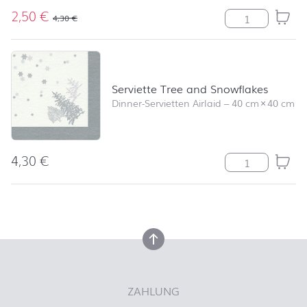
2,50
€
Uni black Meng
4,30
€
Serviette Tree and Snowflakes
Dinner-Servietten Airlaid
–
40 cm
×
40 cm
4,30
€
Serviette Tree
nach oben
nach oben
ZAHLUNG