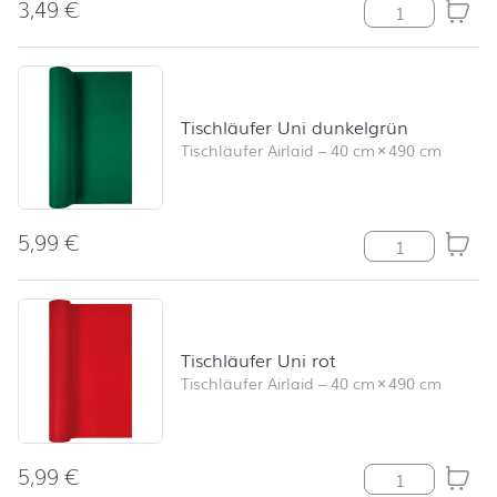
3,49
€
Poppy Drawing
Tischläufer Uni dunkelgrün
Tischläufer Airlaid
–
40 cm
×
490 cm
5,99
€
Tischläufer Un
Tischläufer Uni rot
Tischläufer Airlaid
–
40 cm
×
490 cm
5,99
€
Tischläufer Uni