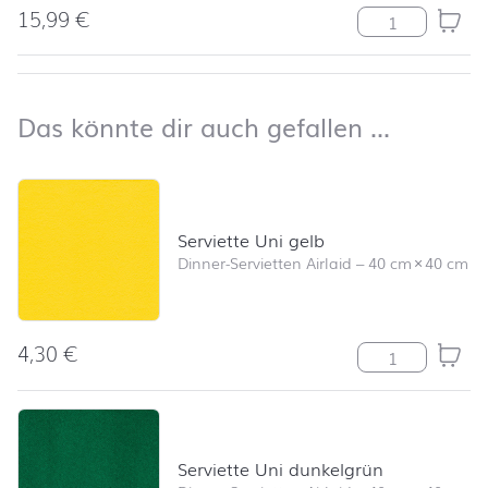
15,99
€
Struktur grey 
nach oben
Das kön
Das könnte dir auch gefallen …
Produktliste überspringen und zum Filter springen
Serviette Uni gelb
Dinner-Servietten Airlaid
–
40 cm
×
40 cm
4,30
€
Serviette Uni g
Serviette Uni dunkelgrün