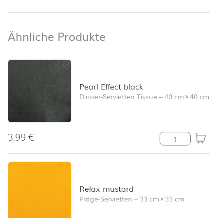
Ähnliche Produkte
Ähnliche Produkte
Produktliste überspringen und zum Filter springen
Pearl Effect black
Dinner-Servietten Tissue
–
40 cm
×
40 cm
3,99
€
Pearl Effect bl
Relax mustard
Präge-Servietten
–
33 cm
×
33 cm