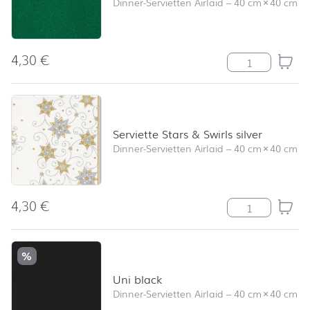
Dinner-Servietten Airlaid
–
40 cm
×
40 cm
4,30
€
Serviette Uni 
Serviette Stars & Swirls silver
Dinner-Servietten Airlaid
–
40 cm
×
40 cm
4,30
€
Serviette Stars 
%
Uni black
Dinner-Servietten Airlaid
–
40 cm
×
40 cm