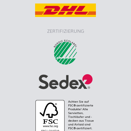
ZERTIFIZIERUNG
Achten Sie auf
FSC®-zertifizierte
Produkte! Alle
Servietten,
Tischläufer und -
decken aus Tissue
und Airlaid sind
FSC®-zertifiziert.