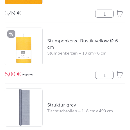
3,49
€
Relax mustard
%
Stumpenkerze Rustik yellow Ø 6
cm
Stumpenkerzen
–
10 cm
×
6 cm
5,00
€
Stumpenkerze R
6,49
€
Struktur grey
Tischtuchrollen
–
118 cm
×
490 cm