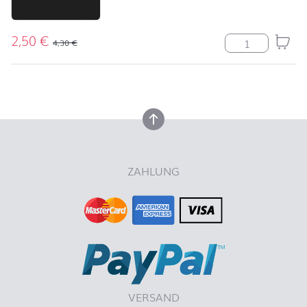
2,50
€
Uni black Meng
4,30
€
nach oben
nach oben
ZAHLUNG
VERSAND