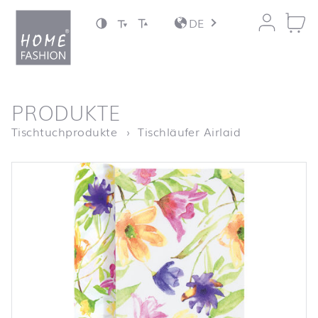
Zum Inhalt springen
DE
nach oben
PRODUKTE
Startseite
Tischläufer L
Tischtuchprodukte
Tischläufer Airlaid