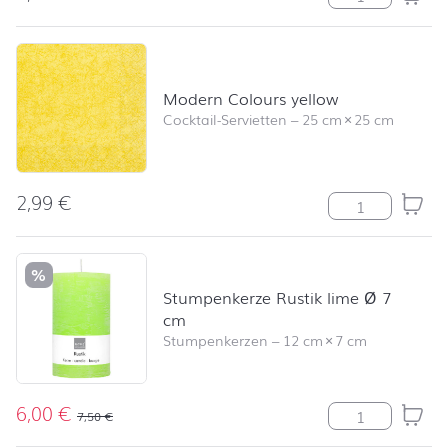
Modern Colours yellow
Cocktail-Servietten
–
25 cm
×
25 cm
2,99
€
Modern Colours
%
Stumpenkerze Rustik lime Ø 7
cm
Stumpenkerzen
–
12 cm
×
7 cm
6,00
€
Stumpenkerze R
7,50
€