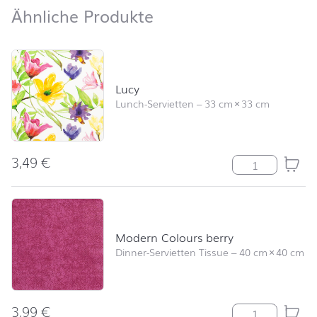
Ähnliche Produkte
Ähnliche Produkte
Produktliste überspringen und zum Filter springen
Lucy
Lunch-Servietten
–
33 cm
×
33 cm
3,49
€
Lucy Menge
Modern Colours berry
Dinner-Servietten Tissue
–
40 cm
×
40 cm
3,99
€
Modern Colour