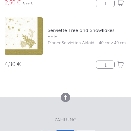
2,50
€
Serviette Angel
4,99
€
Serviette Tree and Snowflakes
gold
Dinner-Servietten Airlaid
–
40 cm
×
40 cm
4,30
€
Serviette Tree
nach oben
nach oben
ZAHLUNG