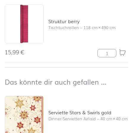
Struktur berry
Tischtuchrollen
–
118 cm
×
490 cm
15,99
€
Struktur berry
nach oben
Das kön
Das könnte dir auch gefallen …
Produktliste überspringen und zum Filter springen
Serviette Stars & Swirls gold
Dinner-Servietten Airlaid
–
40 cm
×
40 cm