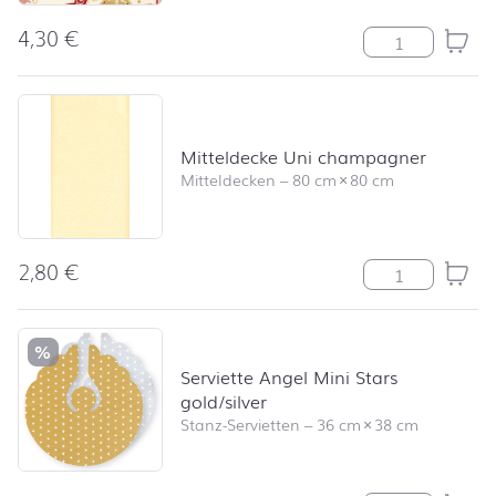
4,30
€
Serviette Stars
Mitteldecke Uni champagner
Mitteldecken
–
80 cm
×
80 cm
2,80
€
Mitteldecke U
%
Serviette Angel Mini Stars
gold/silver
Stanz-Servietten
–
36 cm
×
38 cm