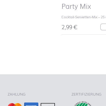
Party Mix
Cocktail-Servietten-Mix
–
25
2,99
€
Pa
nach oben
ZAHLUNG
ZERTIFIZIERUNG