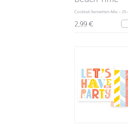
Cocktail-Servietten-Mix
–
25
2,99
€
Be