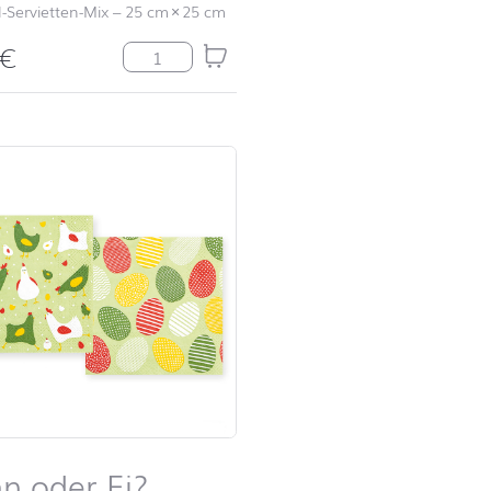
l-Servietten-Mix
–
25 cm
×
25 cm
€
e
Homelike Garden Menge
n oder Ei?