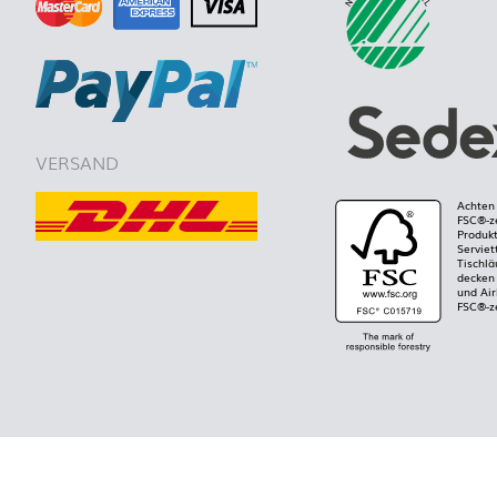
VERSAND
Achten 
FSC®-ze
Produkt
Serviet
Tischlä
decken 
und Air
FSC®-ze