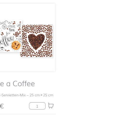
e a Coffee
Schulanfang
ABC
Schulanfang
l-Servietten-Mix
–
25 cm
×
25 cm
Autos
€
Have a Coffee Menge
Schulanfang
Dinosaurier