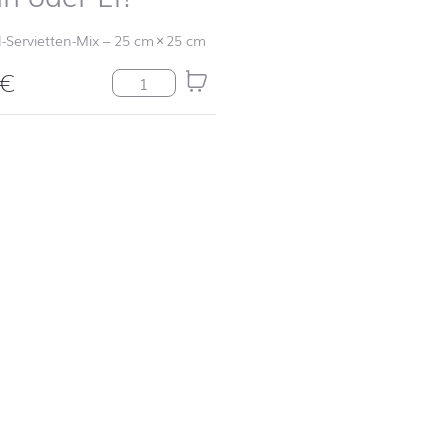
l-Servietten-Mix
–
25 cm
×
25 cm
€
Huhn oder Ei? Menge