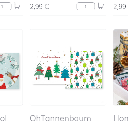
2,99
€
2,99
&Mrs Menge
In Vino Veritas Menge
ol
OhTannenbaum
Hom