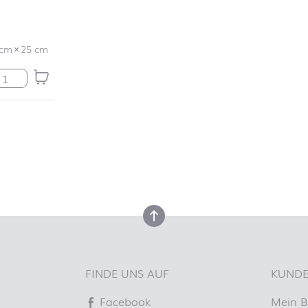
 cm
×
25 cm
rty Mix Menge
nach oben
FINDE UNS AUF
KUNDE
Facebook
Mein B