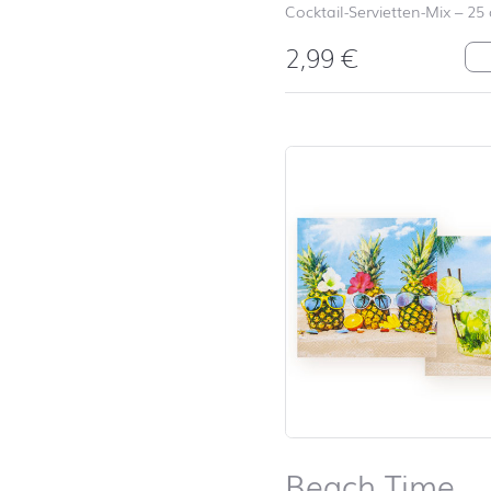
Cocktail-Servietten-Mix
–
25
2,99
€
Ch
Beach Time