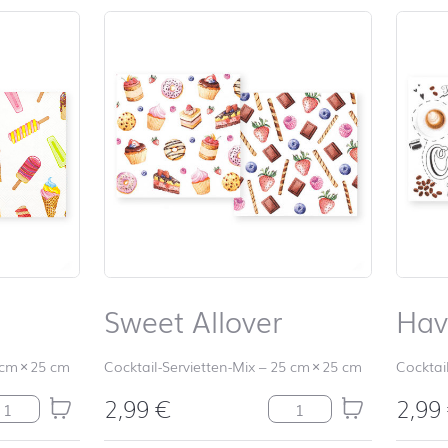
Sweet Allover
Hav
 cm
×
25 cm
Cocktail-Servietten-Mix
–
25 cm
×
25 cm
Cocktai
2,99
€
2,99
e Cream Menge
Sweet Allover Menge