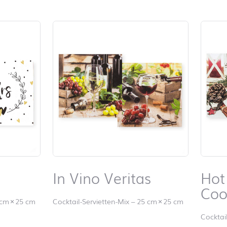
In Vino Veritas
Hot
Coo
 cm
×
25 cm
Cocktail-Servietten-Mix
–
25 cm
×
25 cm
Cocktai