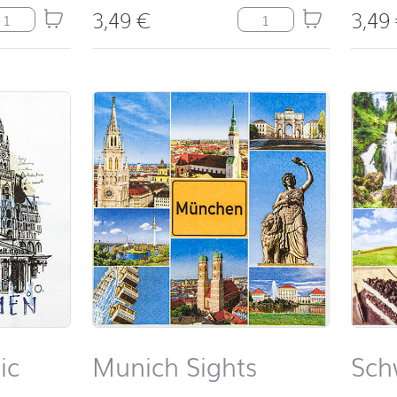
3,49
€
3,49
mburg Graphic Menge
Hamburg Sights Meng
ic
Munich Sights
Sch