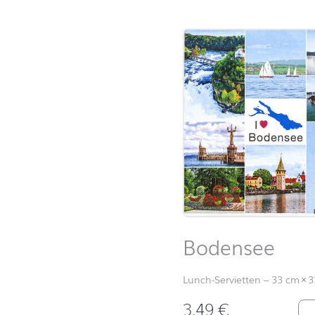
Bodensee
Lunch-Servietten
–
33 cm
×
3
3,49
€
Bo