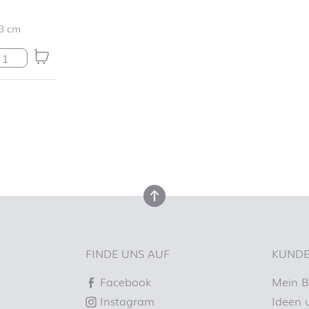
3 cm
reewald Menge
nach oben
FINDE UNS AUF
KUNDE
Facebook
Mein B
Instagram
Ideen 