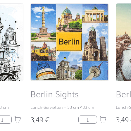
c
Berlin Sights
Ber
3 cm
Lunch-Servietten
–
33 cm
×
33 cm
Lunch-S
3,49
€
3,49
rlin Graphic Menge
Berlin Sights Menge