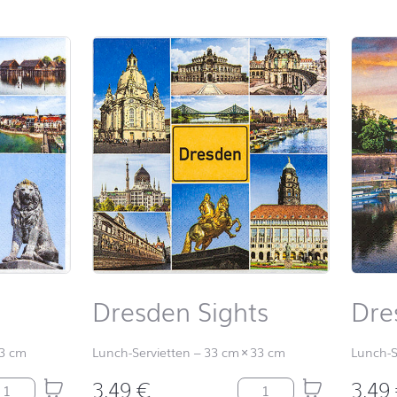
Dresden Sights
Dre
3 cm
Lunch-Servietten
–
33 cm
×
33 cm
Lunch-S
3,49
€
3,49
densee Menge
Dresden Sights Menge