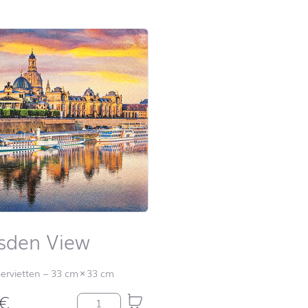
Schulanfang
Einhornzauber
Schulanfang
Feuerwehr
Schulanfang
Fußball
Schulanfang
Klemmbausteine
Schulanfang
Piraten
Schulanfang
Prinzessin
Schulanfang
Regenbogen
Schulanfang
Schultafel
sden View
Schulanfang
Tiere
ervietten
–
33 cm
×
33 cm
€
Dresden View Menge