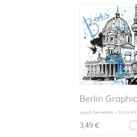
Berlin Graphi
Lunch-Servietten
–
33 cm
×
3
3,49
€
Be