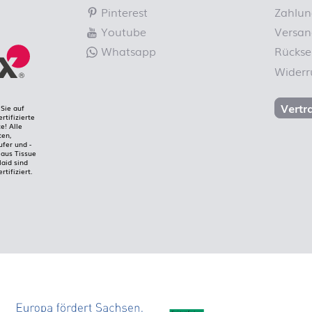
Pinterest
Zahlun
Youtube
Versan
Whatsapp
Rücks
Widerr
Vertr
Sie auf
rtifizierte
e! Alle
ten,
ufer und -
aus Tissue
laid sind
rtifiziert.