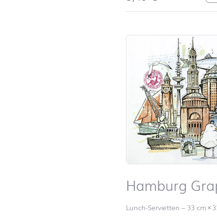
Hamburg Gra
Lunch-Servietten
–
33 cm
×
3