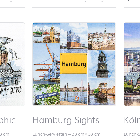
phic
Hamburg Sights
Köl
3 cm
Lunch-Servietten
–
33 cm
×
33 cm
Lunch-S