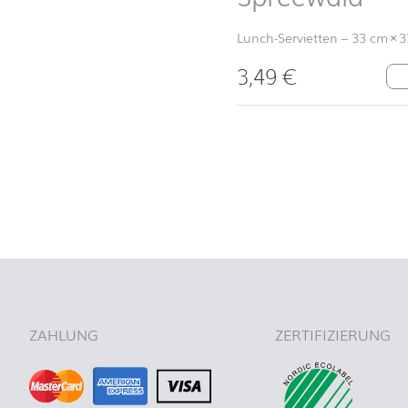
Lunch-Servietten
–
33 cm
×
3
3,49
€
Sp
nach oben
ZAHLUNG
ZERTIFIZIERUNG