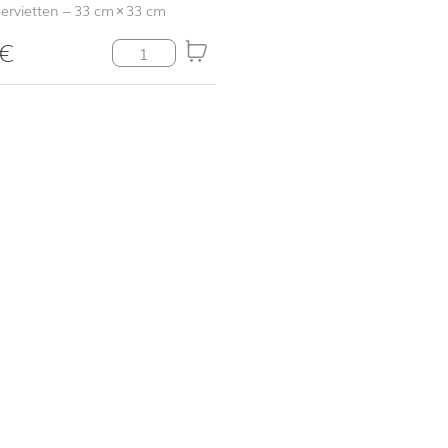
ervietten
–
33 cm
×
33 cm
€
Schwarzwald Menge