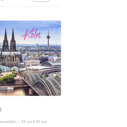
n
ervietten
–
33 cm
×
33 cm