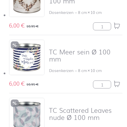
100 mm
Dosenkerzen
–
8 cm
×
10 cm
6,00
€
TC Maritim Sti
10,95
€
%
TC Meer sein Ø 100
mm
Dosenkerzen
–
8 cm
×
10 cm
6,00
€
TC Meer sein 
10,95
€
%
TC Scattered Leaves
nude Ø 100 mm