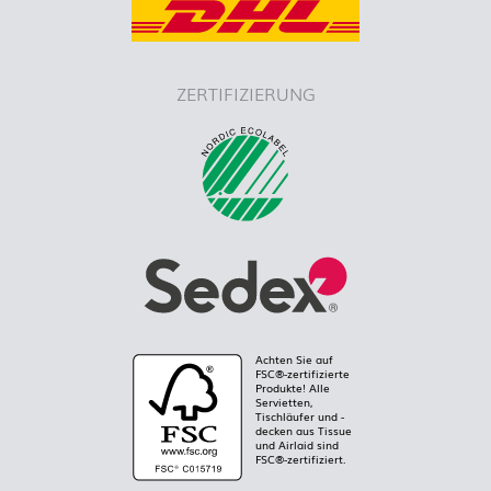
ZERTIFIZIERUNG
Achten Sie auf
FSC®-zertifizierte
Produkte! Alle
Servietten,
Tischläufer und -
decken aus Tissue
und Airlaid sind
FSC®-zertifiziert.