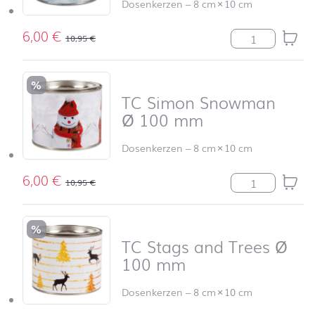
Dosenkerzen
–
8 cm
×
10 cm
6,00
€
TC Scattered 
10,95
€
%
TC Simon Snowman
Ø 100 mm
Dosenkerzen
–
8 cm
×
10 cm
6,00
€
TC Simon Sno
10,95
€
%
TC Stags and Trees Ø
100 mm
Dosenkerzen
–
8 cm
×
10 cm