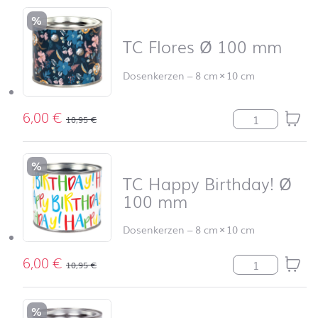
%
TC Flores Ø 100 mm
Dosenkerzen
–
8 cm
×
10 cm
6,00
€
TC Flores Ø 1
10,95
€
%
TC Happy Birthday! Ø
100 mm
Dosenkerzen
–
8 cm
×
10 cm
6,00
€
TC Happy Birt
10,95
€
%