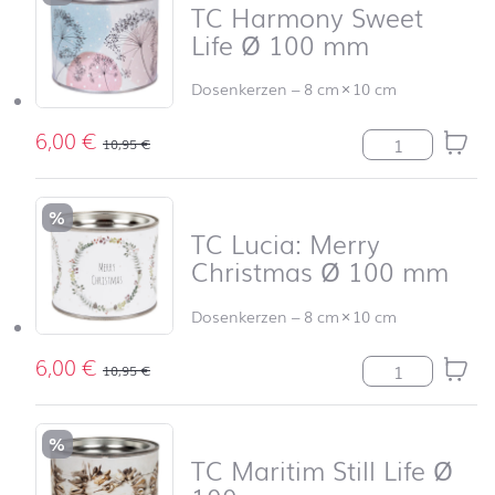
TC Harmony Sweet
Life Ø 100 mm
Dosenkerzen
–
8 cm
×
10 cm
6,00
€
TC Harmony Sw
10,95
€
%
TC Lucia: Merry
Christmas Ø 100 mm
Dosenkerzen
–
8 cm
×
10 cm
6,00
€
TC Lucia: Merr
10,95
€
%
TC Maritim Still Life Ø