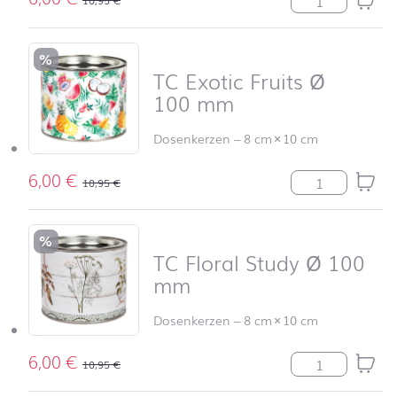
%
TC Exotic Fruits Ø
100 mm
Dosenkerzen
–
8 cm
×
10 cm
6,00
€
TC Exotic Frui
10,95
€
%
TC Floral Study Ø 100
mm
Dosenkerzen
–
8 cm
×
10 cm
6,00
€
TC Floral Stud
10,95
€