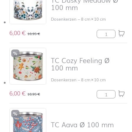
100 mm
Dosenkerzen
–
8 cm
×
10 cm
6,00
€
TC Dusky Mea
10,95
€
%
TC Cozy Feeling Ø
100 mm
Dosenkerzen
–
8 cm
×
10 cm
6,00
€
TC Cozy Feeli
10,95
€
%
TC Aava Ø 100 mm