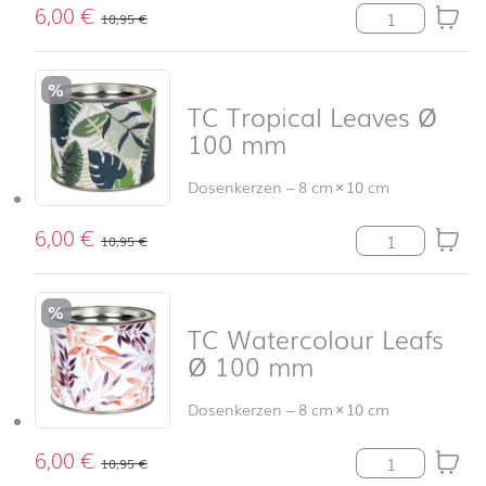
6,00
€
TC Stags and 
10,95
€
%
TC Tropical Leaves Ø
100 mm
Dosenkerzen
–
8 cm
×
10 cm
6,00
€
TC Tropical Le
10,95
€
%
TC Watercolour Leafs
Ø 100 mm
Dosenkerzen
–
8 cm
×
10 cm
6,00
€
TC Watercolou
10,95
€