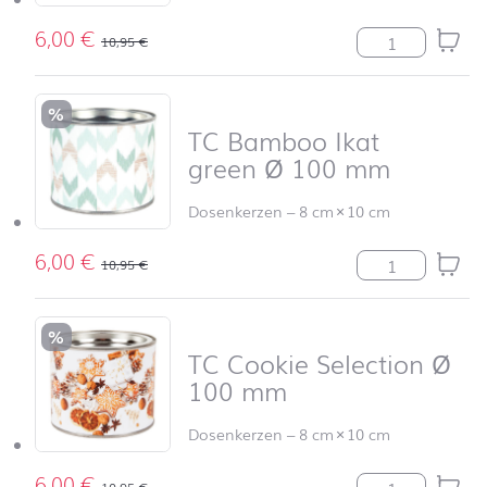
6,00
€
TC Snowflake 
10,95
€
%
TC Bamboo Ikat
green Ø 100 mm
Dosenkerzen
–
8 cm
×
10 cm
6,00
€
TC Bamboo Ika
10,95
€
%
TC Cookie Selection Ø
100 mm
Dosenkerzen
–
8 cm
×
10 cm
6,00
€
TC Cookie Sel
10,95
€