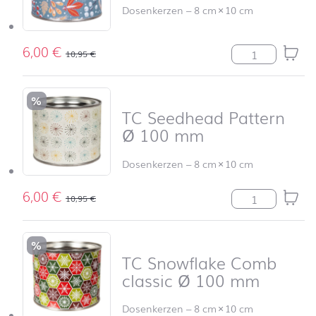
Dosenkerzen
–
8 cm
×
10 cm
6,00
€
TC Aava Ø 10
10,95
€
%
TC Seedhead Pattern
Ø 100 mm
Dosenkerzen
–
8 cm
×
10 cm
6,00
€
TC Seedhead P
10,95
€
%
TC Snowflake Comb
classic Ø 100 mm
Dosenkerzen
–
8 cm
×
10 cm