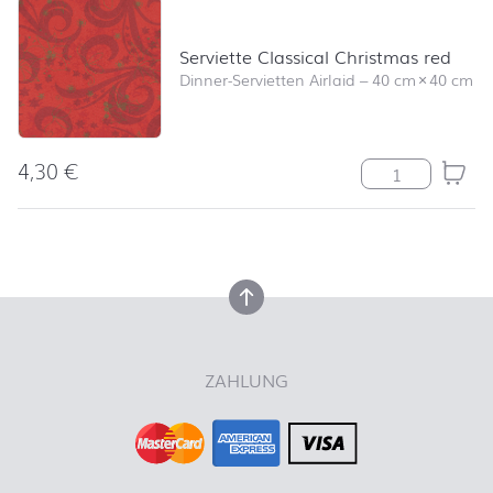
Serviette Classical Christmas red
Dinner-Servietten Airlaid
–
40 cm
×
40 cm
4,30
€
Serviette Class
nach oben
nach oben
ZAHLUNG