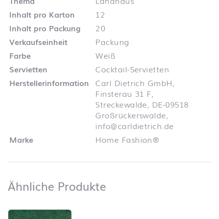
Thema
Landhaus
Inhalt pro Karton
12
Inhalt pro Packung
20
Verkaufseinheit
Packung
Farbe
Weiß
Servietten
Cocktail-Servietten
Herstellerinformation
Carl Dietrich GmbH,
Finsterau 31 F,
Streckewalde, DE-09518
Großrückerswalde,
info@carldietrich.de
Marke
Home Fashion®
Ähnliche Produkte
Ähnliche Produkte
Produktliste überspringen und zum Filter springen