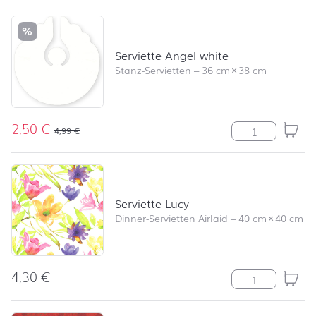
%
Serviette Angel white
Stanz-Servietten
–
36 cm
×
38 cm
2,50
€
Serviette Ange
4,99
€
Serviette Lucy
Dinner-Servietten Airlaid
–
40 cm
×
40 cm
4,30
€
Serviette Lucy