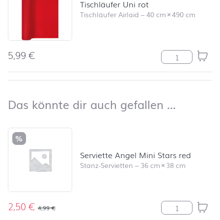
Tischläufer Uni rot
Tischläufer Airlaid
–
40 cm
×
490 cm
5,99
€
Tischläufer Uni
nach oben
Das kön
Das könnte dir auch gefallen …
Produktliste überspringen und zum Filter springen
%
Serviette Angel Mini Stars red
Stanz-Servietten
–
36 cm
×
38 cm
2,50
€
Serviette Angel
4,99
€