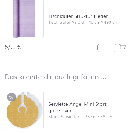
Tischläufer Struktur flieder
Tischläufer Airlaid
–
40 cm
×
490 cm
5,99
€
Tischläufer Str
nach oben
Das kön
Das könnte dir auch gefallen …
Produktliste überspringen und zum Filter springen
%
Serviette Angel Mini Stars
gold/silver
Stanz-Servietten
–
36 cm
×
38 cm