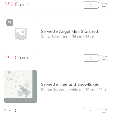
2,50
€
Serviette Angel
4,99
€
%
Serviette Angel Mini Stars red
Stanz-Servietten
–
36 cm
×
38 cm
2,50
€
Serviette Angel
4,99
€
Serviette Tree and Snowflakes
Dinner-Servietten Airlaid
–
40 cm
×
40 cm
4,30
€
Serviette Tree