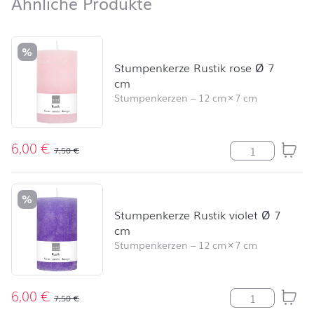
Ähnliche Produkte
Ähnliche Produkte
Produktliste überspringen und zum Filter springen
%
Stumpenkerze Rustik rose Ø 7
cm
Stumpenkerzen
–
12 cm
×
7 cm
6,00
€
Stumpenkerze R
7,50
€
%
Stumpenkerze Rustik violet Ø 7
cm
Stumpenkerzen
–
12 cm
×
7 cm
6,00
€
Stumpenkerze R
7,50
€