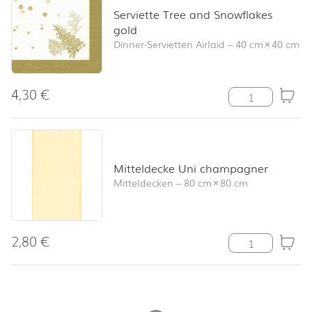
Serviette Tree and Snowflakes
gold
Dinner-Servietten Airlaid
–
40 cm
×
40 cm
4,30
€
Serviette Tree
Mitteldecke Uni champagner
Mitteldecken
–
80 cm
×
80 cm
2,80
€
Mitteldecke U
nach oben