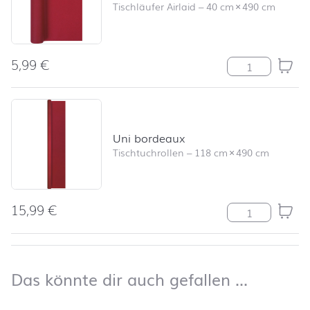
Tischläufer Airlaid
–
40 cm
×
490 cm
5,99
€
Tischläufer Un
Uni bordeaux
Tischtuchrollen
–
118 cm
×
490 cm
15,99
€
Uni bordeaux 
nach oben
Das kön
Das könnte dir auch gefallen …