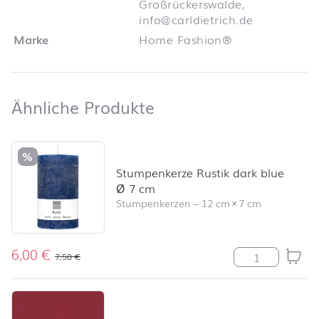
Großrückerswalde,
info@carldietrich.de
Marke
Home Fashion®
Ähnliche Produkte
Ähnliche Produkte
Produktliste überspringen und zum Filter springen
%
Stumpenkerze Rustik dark blue
Ø 7 cm
Stumpenkerzen
–
12 cm
×
7 cm
6,00
€
Stumpenkerze R
7,50
€