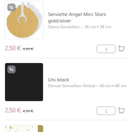
Produktliste überspringen und zum Filter springen
%
Serviette Angel Mini Stars
gold/silver
Stanz-Servietten
–
36 cm
×
38 cm
2,50
€
Serviette Angel
4,99
€
%
Uni black
Dinner-Servietten Airlaid
–
40 cm
×
40 cm
2,50
€
Uni black Meng
4,30
€