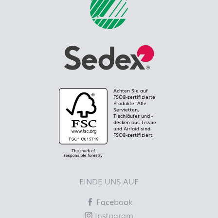
Achten Sie auf
FSC®-zertifizierte
Produkte! Alle
Servietten,
Tischläufer und -
decken aus Tissue
und Airlaid sind
FSC®-zertifiziert.
FINDE UNS AUF
Facebook
Instagram