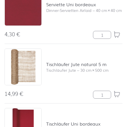
Serviette Uni bordeaux
Dinner-Servietten Airlaid
–
40 cm
×
40 cm
4,30
€
Serviette Uni 
Tischläufer Jute natural 5 m
Tischläufer Jute
–
30 cm
×
500 cm
14,99
€
Tischläufer Jut
Tischläufer Uni bordeaux