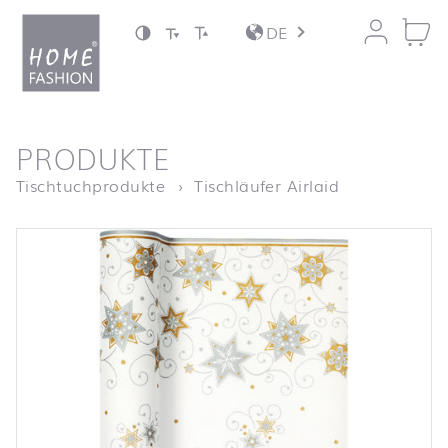
Zum Inhalt springen
DE
nach oben
PRODUKTE
Startseite
Tischläufer S
Tischtuchprodukte
Tischläufer Airlaid