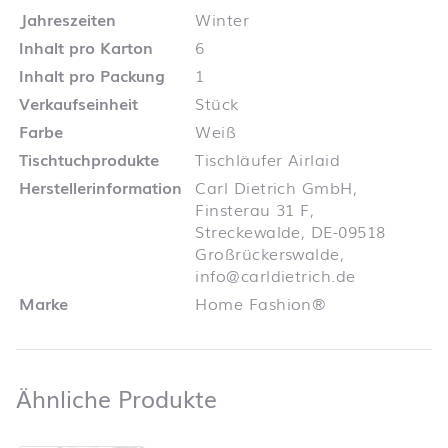
Jahreszeiten
Winter
Inhalt pro Karton
6
Inhalt pro Packung
1
Verkaufseinheit
Stück
Farbe
Weiß
Tischtuchprodukte
Tischläufer Airlaid
Herstellerinformation
Carl Dietrich GmbH,
Finsterau 31 F,
Streckewalde, DE-09518
Großrückerswalde,
info@carldietrich.de
Marke
Home Fashion®
Ähnliche Produkte
Ähnliche Produkte
Produktliste überspringen und zum Filter springen