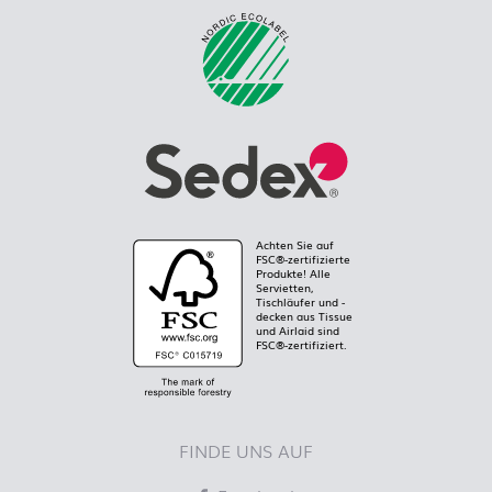
Achten Sie auf
FSC®-zertifizierte
Produkte! Alle
Servietten,
Tischläufer und -
decken aus Tissue
und Airlaid sind
FSC®-zertifiziert.
FINDE UNS AUF