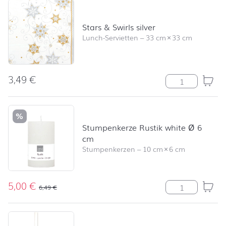
Stars & Swirls silver
Lunch-Servietten
–
33 cm
×
33 cm
3,49
€
Stars & Swirls s
%
Stumpenkerze Rustik white Ø 6
cm
Stumpenkerzen
–
10 cm
×
6 cm
5,00
€
Stumpenkerze R
6,49
€