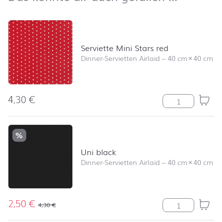
Produktliste überspringen und zum Filter springen
Serviette Mini Stars red
Dinner-Servietten Airlaid
–
40 cm
×
40 cm
4,30
€
Serviette Mini 
%
Uni black
Dinner-Servietten Airlaid
–
40 cm
×
40 cm
2,50
€
Uni black Meng
4,30
€