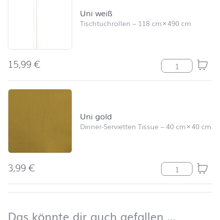
Uni weiß
Tischtuchrollen
–
118 cm
×
490 cm
15,99
€
Uni weiß Meng
Uni gold
Dinner-Servietten Tissue
–
40 cm
×
40 cm
3,99
€
Uni gold Meng
nach oben
Das kön
Das könnte dir auch gefallen …