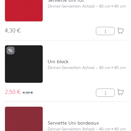
Dinner-Servietten Airlaid
–
40 cm
×
40 cm
4,30
€
Serviette Uni r
%
Uni black
Dinner-Servietten Airlaid
–
40 cm
×
40 cm
2,50
€
Uni black Meng
4,30
€
Serviette Uni bordeaux
Dinner-Servietten Airlaid
–
40 cm
×
40 cm