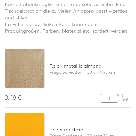
Kombinationsmöglichkeiten sind sehr vielseitig. Eine
Tischdekoration die zu vielen Anlässen passt – zeitlos
und stilvoll.
Im Filter auf der linken Seite kann nach
Produktgrößen, Farben, Material etc. sortiert werden.
Produktliste überspringen und zum Filter springen
Relax metallic almond
Präge-Servietten
–
33 cm
×
33 cm
3,49
€
Relax metallic
Relax mustard
Präge-Servietten
–
33 cm
×
33 cm