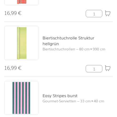
16,99
€
Biertischtuchro
Biertischtuchrolle Struktur
hellgrün
Biertischtuchrollen
–
80 cm
×
990 cm
16,99
€
Biertischtuchro
Easy Stripes burst
Gourmet-Servietten
–
33 cm
×
40 cm