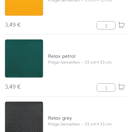
3,49
€
Relax mustard
Relax petrol
Präge-Servietten
–
33 cm
×
33 cm
3,49
€
Relax petrol M
Relax grey
Präge-Servietten
–
33 cm
×
33 cm