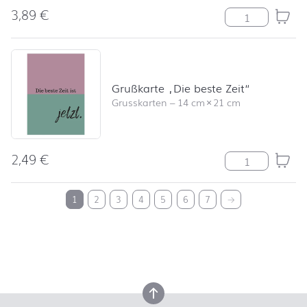
3,89
€
Easy Stripes bu
Grußkarte „Die beste Zeit“
Grusskarten
–
14 cm
×
21 cm
2,49
€
Grußkarte "Die 
nach oben
1
2
3
4
5
6
7
→
nach oben