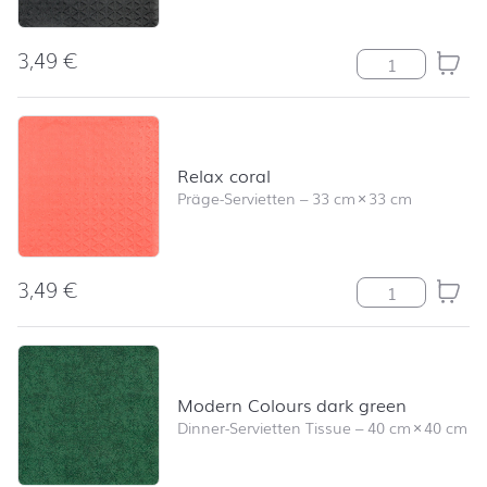
3,49
€
Relax grey Me
Relax coral
Präge-Servietten
–
33 cm
×
33 cm
3,49
€
Relax coral Me
Modern Colours dark green
Dinner-Servietten Tissue
–
40 cm
×
40 cm